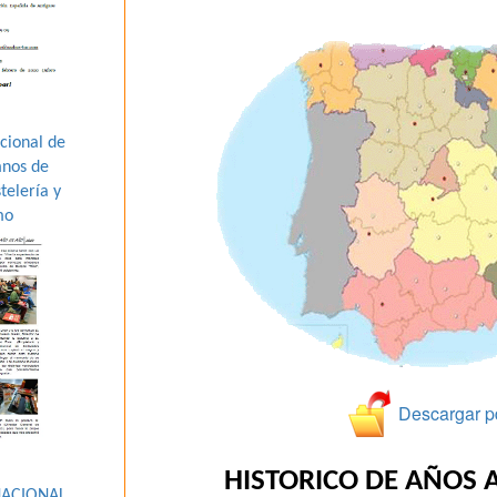
cional de
mnos de
telería y
mo
Descargar p
HISTORICO DE AÑOS 
NACIONAL