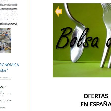
STRONOMICA
idos”
OFERTAS
EN ESPAÑ