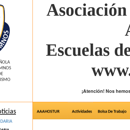
Asociación
Escuelas d
AÑOLA
www.
UMNOS
DE
RISMO
¡Atención! Nos hemos
ticias
AAAHOSTUR
Actividades
Bolsa De Trabajo
IDARIA