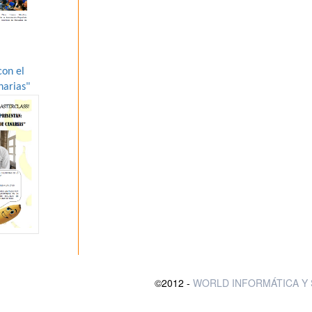
con el
narias"
©2012 -
WORLD INFORMÁTICA Y 