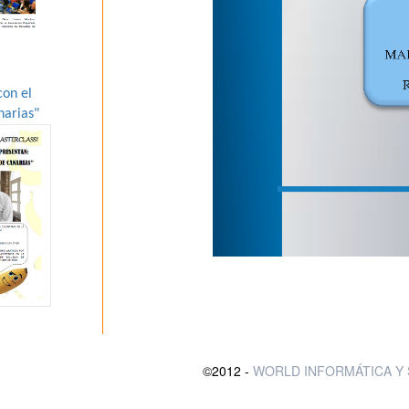
con el
narias"
©2012 -
WORLD INFORMÁTICA Y 