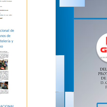
cional de
mnos de
telería y
mo
NACIONAL