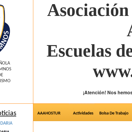
Asociación
Escuelas d
AÑOLA
www.
UMNOS
DE
RISMO
¡Atención! Nos hemos
ticias
AAAHOSTUR
Actividades
Bolsa De Trabajo
IDARIA