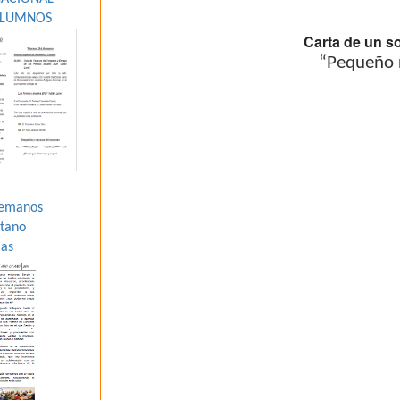
ALUMNOS
Carta de un so
“Pequeño r
Hemanos
átano
ias