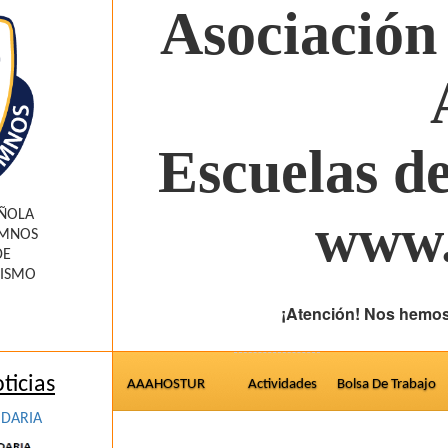
Asociación
Escuelas d
AÑOLA
www.
UMNOS
DE
RISMO
¡Atención! Nos hemos
ticias
AAAHOSTUR
Actividades
Bolsa De Trabajo
IDARIA