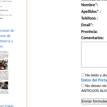
Nombre*:
Apellidos* :
Teléfono :
Email*:
cional de
Provincia:
mnos de
Comentarios:
telería y
mo
He leído y do
Datos del Porta
No deseo rec
ANTIGUOS ALUM
NACIONAL