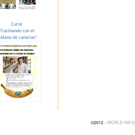
Curso
"Cocinando con el
látano de canarias"
©2012 -
WORLD INFO