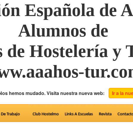
ión Española de A
Alumnos de
s de Hostelería y
ww.aaahos-tur.c
 Nos hemos mudado. Visita nuestra nueva web:
Ir a la n
a De Trabajo
Club Hostelmo
Links A Escuelas
Revista
Contact