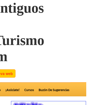
ntiguos
 Turismo
om
ueva web
o
¡Asóciate!
Cursos
Buzón De Sugerencias