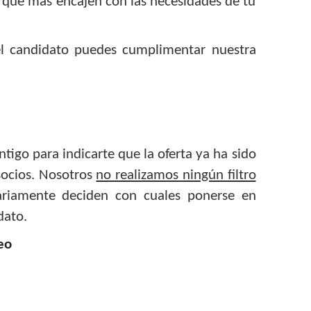
s que más encajen con las necesidades de tu
 el candidato puedes cumplimentar nuestra
go para indicarte que la oferta ya ha sido
socios. Nosotros
no realizamos ningún filtro
iariamente deciden con cuales ponerse en
dato.
eo