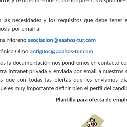
tros y te orientaremos sobre los puestos disponible
as las necesidades y los requisitos que debe tener
nosla por email a:
lena Moreno
asociacion@aaahos-tur.com
erónica Olmo
antiguos@aaahos-tur.com
os la documentación nos pondremos en contacto conti
stra
intranet privada
y enviada por email a nuestros 
los que con todas las ofertas que les enviamos d
que es muy importante definir bien el perfil del candi
Plantilla para oferta de empl