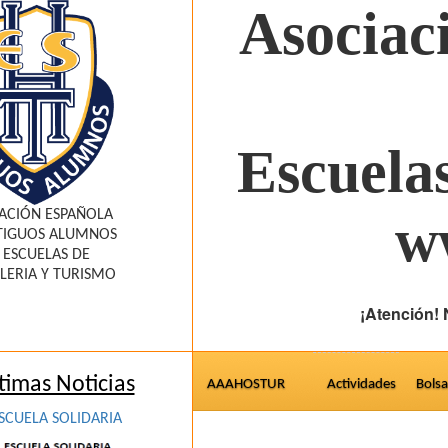
Asociac
Escuela
ACIÓN ESPAÑOLA
w
TIGUOS ALUMNOS
 ESCUELAS DE
LERIA Y TURISMO
¡Atención!
timas Noticias
AAAHOSTUR
Actividades
Bols
SCUELA SOLIDARIA