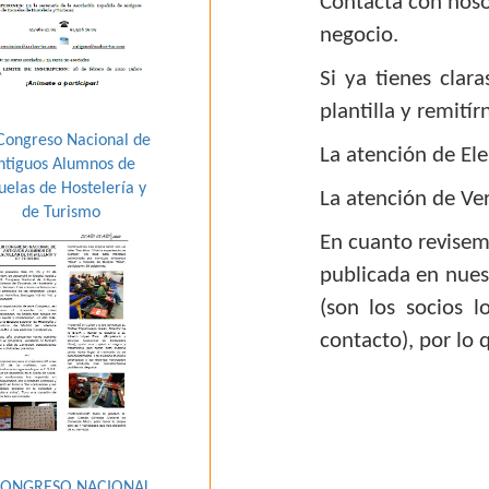
Contacta con noso
negocio.
Si ya tienes clar
plantilla y remitír
 Congreso Nacional de
La atención de E
ntiguos Alumnos de
uelas de Hostelería y
La atención de V
de Turismo
En cuanto revisem
publicada en nue
(son los socios 
contacto), por lo 
 CONGRESO NACIONAL