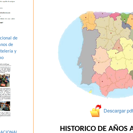
cional de
mnos de
telería y
mo
Descargar pd
HISTORICO DE AÑOS 
NACIONAL