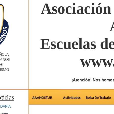
Asociación
Escuelas d
AÑOLA
www.
UMNOS
DE
RISMO
¡Atención! Nos hemos
ticias
AAAHOSTUR
Actividades
Bolsa De Trabajo
IDARIA