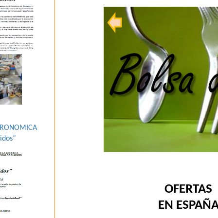
STRONOMICA
idos”
OFERTAS
EN ESPAÑ