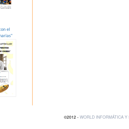
con el
narias"
©2012 -
WORLD INFORMÁTICA Y 