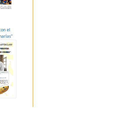
con el
narias"