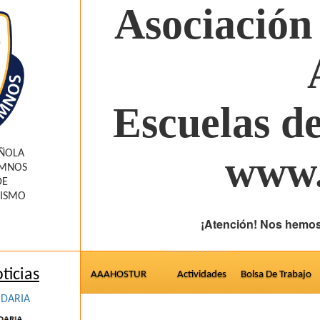
Asociación
Escuelas d
AÑOLA
www.
UMNOS
DE
RISMO
¡Atención! Nos hemos
ticias
AAAHOSTUR
Actividades
Bolsa De Trabajo
IDARIA