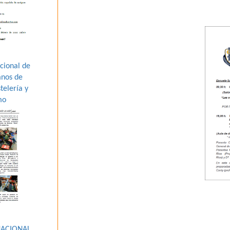
cional de
mnos de
telería y
mo
NACIONAL